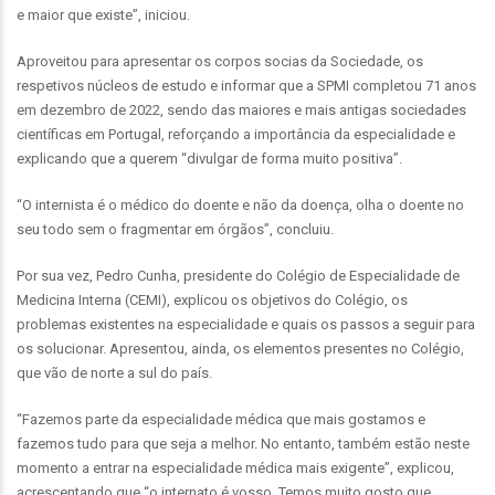
e maior que existe”, iniciou.
Aproveitou para apresentar os corpos socias da Sociedade, os
respetivos núcleos de estudo e informar que a SPMI completou 71 anos
em dezembro de 2022, sendo das maiores e mais antigas sociedades
científicas em Portugal, reforçando a importância da especialidade e
explicando que a querem “divulgar de forma muito positiva”.
“O internista é o médico do doente e não da doença, olha o doente no
seu todo sem o fragmentar em órgãos”, concluiu.
Por sua vez, Pedro Cunha, presidente do Colégio de Especialidade de
Medicina Interna (CEMI), explicou os objetivos do Colégio, os
problemas existentes na especialidade e quais os passos a seguir para
os solucionar. Apresentou, ainda, os elementos presentes no Colégio,
que vão de norte a sul do país.
“Fazemos parte da especialidade médica que mais gostamos e
fazemos tudo para que seja a melhor. No entanto, também estão neste
momento a entrar na especialidade médica mais exigente”, explicou,
acrescentando que “o internato é vosso. Temos muito gosto que