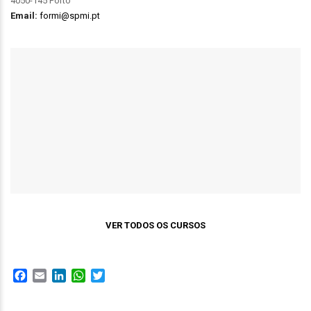
4050-145 Porto
Email:
formi@spmi.pt
VER TODOS OS CURSOS
Facebook
Email
LinkedIn
WhatsApp
Twitter