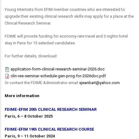
Young Internists from EFIM member countries who are interested to
upgrade their existing clinical research skills may apply for a place at the
Clinical Research Seminar.
FDIME will provide funding for economy-rate travel and 3 nights hotel
stay in Paris for 15 selected candidates.
For further details, download:
application-form-clinical-research-seminar-2026.doc
clin-res-seminar-schedule-gen-prog-for-2026doc.pdf
Or contact the FDIME Administrator email
sjeanbart@yahoo.com
More information
FDIME-EFIM 20th CLINICAL RESEARCH SEMINAR
Paris, 6 – 8
October
2025
FDIME-EFIM 19th CLINICAL RESEARCH COURSE
Paris, 9 – 11
October
2024