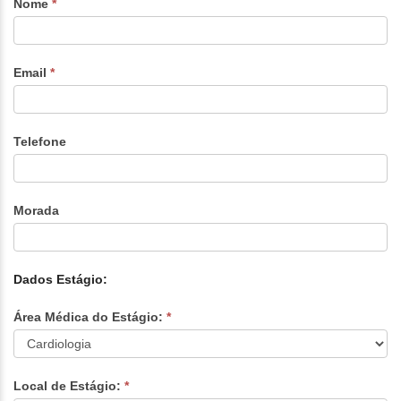
Nome
*
Email
*
Telefone
Morada
Dados Estágio:
Área Médica do Estágio:
*
Área
Local de Estágio:
*
Médica