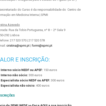
secretariado do Curso é da responsabilidade do Centro de
rmação em Medicina Interna | SPMI:
istina Azevedo
rada: Rua da Tobis Portuguesa, nº 8 – 2º Sala 9
50-292 Lisboa
lefone: 217 520 570 | 217 520 578
mail:
cristina@spmi.pt
|
formi@spmi.pt
ALOR E INSCRIÇÃO:
 Interno sócio NEDF ou APEF:
150 euros
 Interno não sócio:
300 euros
 Especialista sócio NEDF ou APEF:
300 euros
 Especialista não sócio:
400 euros
NSCRIÇÕES
cio da SPMI |NEDF >>
Faça AQUI a sua inscrição