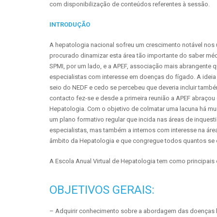
com disponibilização de conteúdos referentes à sessão.
INTRODUÇÃO
A hepatologia nacional sofreu um crescimento notável nos ú
procurado dinamizar esta área tão importante do saber méd
SPMI, por um lado, e a APEF, associação mais abrangente que
especialistas com interesse em doenças do fígado. A idei
seio do NEDF e cedo se percebeu que deveria incluir também
contacto fez-se e desde a primeira reunião a APEF abraçou d
Hepatologia. Com o objetivo de colmatar uma lacuna há mui
um plano formativo regular que incida nas áreas de inquesti
especialistas, mas também a internos com interesse na área.
âmbito da Hepatologia e que congregue todos quantos se 
A Escola Anual Virtual de Hepatologia tem como principais 
OBJETIVOS GERAIS:
– Adquirir conhecimento sobre a abordagem das doenças h