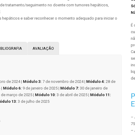
ão de tratamento/seguimento no doente com tumores hepáticos,
Só
.
N
s hepáticos e saber reconhecer o momento adequado para iniciar o
É 
cu
nã
pr
IBLIOGRAFIA
AVALIAÇÃO
Ca
se
in
li
de
bro de 2024 |
Módulo 3:
7 de novembro de 2024 |
Módulo 4:
28 de
 |
Módulo 6:
9 de janeiro de 2025 |
Módulo 7:
30 de janeiro de
P
 de março de 2025 |
Módulo 10:
3 de abril de 2025 |
Módulo 11:
ódulo 13:
3 de julho de 2025
E
– 
s
75
– 