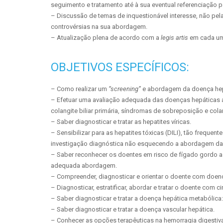
seguimento e tratamento até à sua eventual referenciação p
– Discussão de temas de inquestionável interesse, não pel
controvérsias na sua abordagem.
– Atualização plena de acordo com a
legis artis
em cada um
OBJETIVOS ESPECÍFICOS:
– Como realizar um
“screening”
e abordagem da doença hepá
– Efetuar uma avaliação adequada das doenças hepáticas au
colangite biliar primária, síndromas de sobreposição e cola
– Saber diagnosticar e tratar as hepatites víricas.
– Sensibilizar para as hepatites tóxicas (DILI), tão frequent
investigação diagnóstica não esquecendo a abordagem das
– Saber reconhecer os doentes em risco de fígado gordo a
adequada abordagem.
– Compreender, diagnosticar e orientar o doente com doenç
– Diagnosticar, estratificar, abordar e tratar o doente com c
– Saber diagnosticar e tratar a doença hepática metabólica
– Saber diagnosticar e tratar a doença vascular hepática.
– Conhecer as opções terapêuticas na hemorragia digestiva 