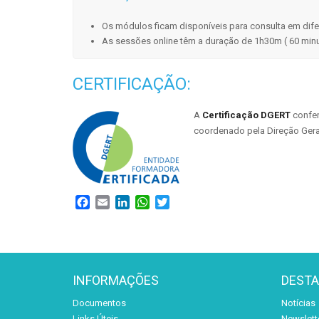
Os módulos ficam disponíveis para consulta em dife
As sessões online têm a duração de 1h30m ( 60 min
CERTIFICAÇÃO:
A
C
ertificação
DGERT
confer
coordenado pela Direção Geral
Facebook
Email
LinkedIn
WhatsApp
Twitter
INFORMAÇÕES
DEST
Documentos
Notícias
Links Úteis
Newslett