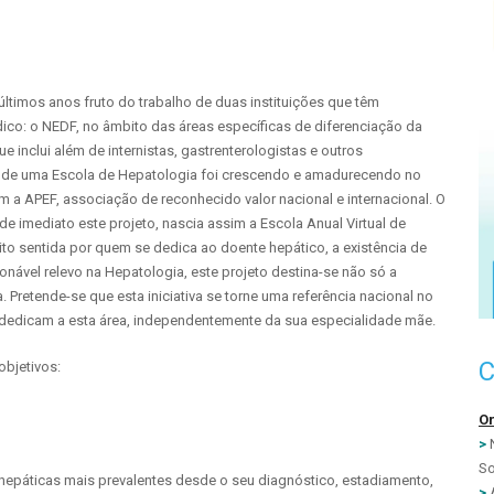
ltimos anos fruto do trabalho de duas instituições que têm
ico: o NEDF, no âmbito das áreas específicas de diferenciação da
 inclui além de internistas, gastrenterologistas e outros
a de uma Escola de Hepatologia foi crescendo e amadurecendo no
 a APEF, associação de reconhecido valor nacional e internacional. O
e imediato este projeto, nascia assim a Escola Anual Virtual de
to sentida por quem se dedica ao doente hepático, a existência de
onável relevo na Hepatologia, este projeto destina-se não só a
 Pretende-se que esta iniciativa se torne uma referência nacional no
dedicam a esta área, independentemente da sua especialidade mãe.
objetivos:
O
>
N
So
epáticas mais prevalentes desde o seu diagnóstico, estadiamento,
>