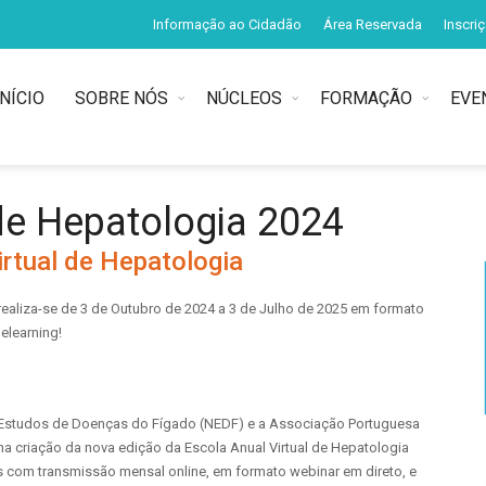
Informação ao Cidadão
Área Reservada
Inscri
INÍCIO
SOBRE NÓS
NÚCLEOS
FORMAÇÃO
EVE
 de Hepatologia 2024
irtual de Hepatologia
 realiza-se de 3 de Outubro de 2024 a 3 de Julho de 2025 em formato
elearning!
 Estudos de Doenças do Fígado (NEDF) e a Associação Portuguesa
na criação da nova edição da Escola Anual Virtual de Hepatologia
os com transmissão mensal online, em formato webinar em direto, e