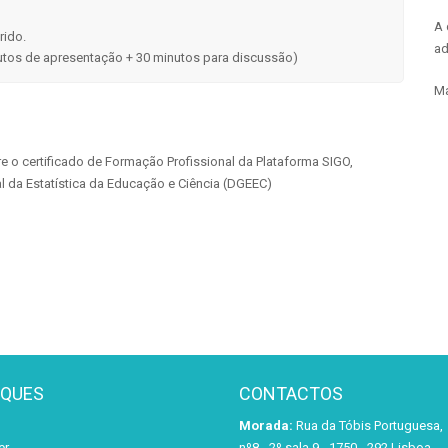
A 
rido.
ad
utos de apresentação + 30 minutos para discussão)
Ma
e o certificado de Formação Profissional da Plataforma SIGO,
 da Estatística da Educação e Ciência (DGEEC)
AQUES
CONTACTOS
Morada:
Rua da Tóbis Portuguesa,
er
nº8 - 2º sala 9 - 1750 - 292 Lisboa