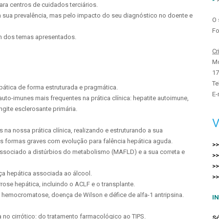
ara centros de cuidados terciários.
a sua prevalência, mas pelo impacto do seu diagnóstico no doente e
O 
Fo
 dos temas apresentados.
Cr
Mo
17
Te
tica de forma estruturada e pragmática.
E-
to-imunes mais frequentes na prática clínica: hepatite autoimune,
ngite esclerosante primária.
V
es na nossa prática clínica, realizando e estruturando a sua
 formas graves com evolução para falência hepática aguda.
>>
ssociado a distúrbios do metabolismo (MAFLD) e a sua correta e
>>
>>
a hepática associada ao álcool.
>>
irrose hepática, incluindo o ACLF e o transplante.
: hemocromatose, doença de Wilson e défice de alfa-1 antripsina.
I
no cirrótico: do tratamento farmacológico ao TIPS.
Só