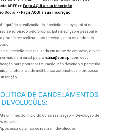
cio APEF >>
Faça AQUI a sua inscrição
ão Sócio >>
Faça AQUI a sua inscrição
obrigatória a realização da inscrição em my.spmi.pt no
rso selecionado pelo próprio. Esta inscrição é pessoal e
o poderá ser realizada por terceiros, com os dados do
óprio.
so a inscrição seja realizada em nome de empresa, deverá
r enviado um email para
cristina@spmi.pt
com essa
dicação para posterior faturação, não devendo o particular
quidar a referência de multibanco automática no processo
 inscrição.
OLÍTICA DE CANCELAMENTOS
 DEVOLUÇÕES:
Até um mês do início do Curso realização – Devolução de
% do valor
Após essa data não se realizam devoluções