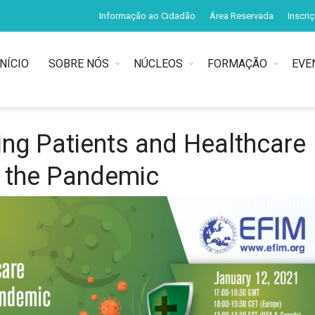
Informação ao Cidadão
Área Reservada
Inscri
INÍCIO
SOBRE NÓS
NÚCLEOS
FORMAÇÃO
EVE
ng Patients and Healthcare
g the Pandemic