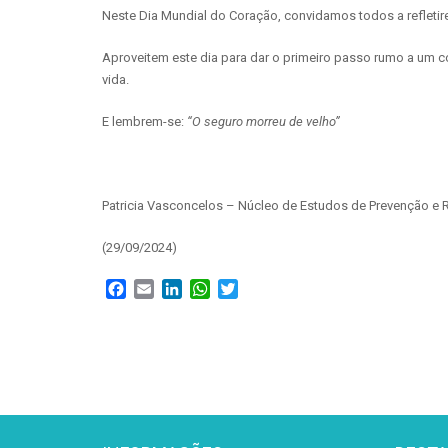
Neste Dia Mundial do Coração, convidamos todos a refletir
Aproveitem este dia para dar o primeiro passo rumo a um 
vida.
E lembrem-se:
“O seguro morreu de velho”
Patricia Vasconcelos – Núcleo de Estudos de Prevenção e 
(29/09/2024)
Facebook
Email
LinkedIn
WhatsApp
Twitter