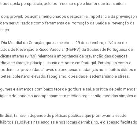
 traduz pela perspicácia, pelo bom-senso e pelo humor que transmitem.
 dois provérbios acima mencionados destacam a importância da prevenção 
dem ser utilizados como ferramenta de Promoção da Saúde e Prevenção da
ença.
 Dia Mundial do Coração, que se celebra a 29 de setembro, o Núcleo de
tudos de Prevenção e Risco Vascular (NEPRV) da Sociedade Portuguesa de
dicina Interna (SPMI) relembra a importância da prevenção das doenças
rdiovasculares, a principal causa de morte em Portugal. Patologias como o
l podem ser prevenidas através de pequenas mudanças nos hábitos diários e
abetes, colesterol elevado, tabagismo, obesidade, sedentarismo e stress.
egumes e alimentos com baixo teor de gordura e sal, a prática de pelo menos
 a higiene do sono e o acompanhamento médico regular são medidas simples q
dividual, também depende de políticas públicas que promovam a saúde
hábitos saudáveis nas escolas e nos locais de trabalho, e o acesso facilitado