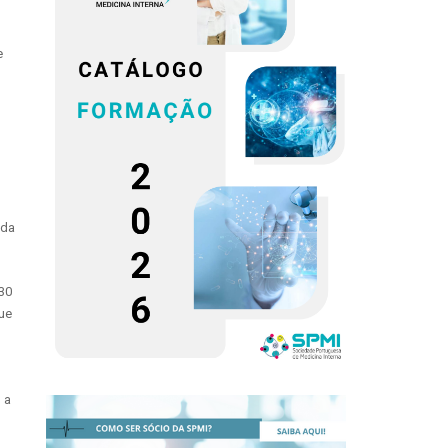
e
 da
 30
ue
 a