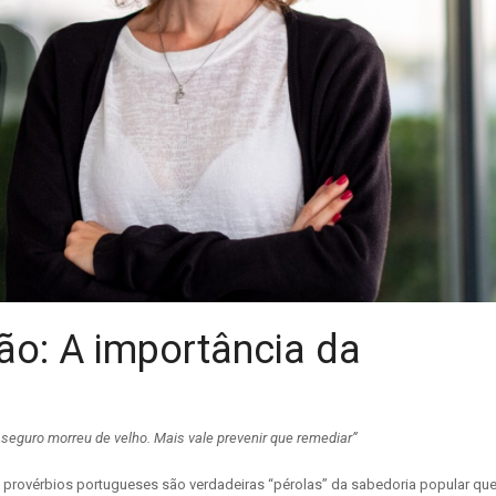
ão: A importância da
 seguro morreu de velho. Mais vale prevenir que remediar”
 provérbios portugueses são verdadeiras “pérolas” da sabedoria popular qu