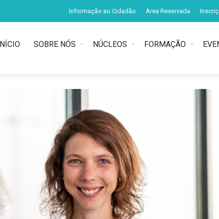
Informação ao Cidadão
Área Reservada
Inscri
INÍCIO
SOBRE NÓS
NÚCLEOS
FORMAÇÃO
EVE