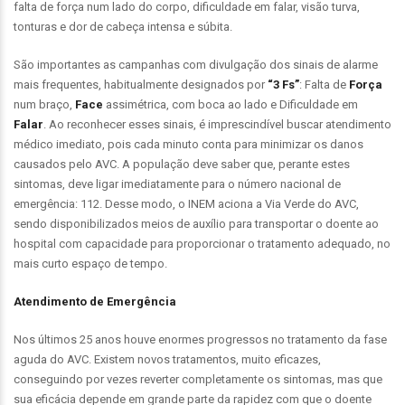
falta de força num lado do corpo, dificuldade em falar, visão turva,
tonturas e dor de cabeça intensa e súbita.
São importantes as campanhas com divulgação dos sinais de alarme
mais frequentes, habitualmente designados por
“3 Fs”
: Falta de
Força
num braço,
Face
assimétrica, com boca ao lado e Dificuldade em
Falar
. Ao reconhecer esses sinais, é imprescindível buscar atendimento
médico imediato, pois cada minuto conta para minimizar os danos
causados pelo AVC. A população deve saber que, perante estes
sintomas, deve ligar imediatamente para o número nacional de
emergência: 112. Desse modo, o INEM aciona a Via Verde do AVC,
sendo disponibilizados meios de auxílio para transportar o doente ao
hospital com capacidade para proporcionar o tratamento adequado, no
mais curto espaço de tempo.
Atendimento de Emergência
Nos últimos 25 anos houve enormes progressos no tratamento da fase
aguda do AVC. Existem novos tratamentos, muito eficazes,
conseguindo por vezes reverter completamente os sintomas, mas que
sua eficácia depende em grande parte da rapidez com que o doente