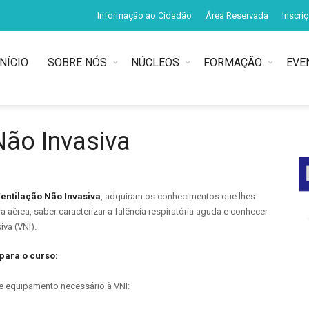
Informação ao Cidadão
Área Reservada
Inscri
INÍCIO
SOBRE NÓS
NÚCLEOS
FORMAÇÃO
EVE
Não Invasiva
entilação Não Invasiva
, adquiram os conhecimentos que lhes
 aérea, saber caracterizar a falência respiratória aguda e conhecer
iva (VNI).
para o curso:
e equipamento necessário à VNI: