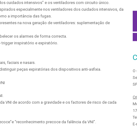
dos cuidados intensivos” e os ventiladores com circuito único.
spirados especialmente nos ventiladores dos cuidados intensivos, da
como a importância das fugas.
 presentes na nova geração de ventiladores: suplementação de
belecer os alarmes de forma correcta.
igger inspiratório e expiratório.
s, faciais e nasais.
istinguir peças expiratórias dos dispositivos anti-asfixia.
O 
Se
VNI
SP
I.
Cr
 da VNI de acordo com a gravidade e os factores de risco de cada
Mo
17
Te
precoce”e “reconhecimento precoce da falência da VNI”.
E-