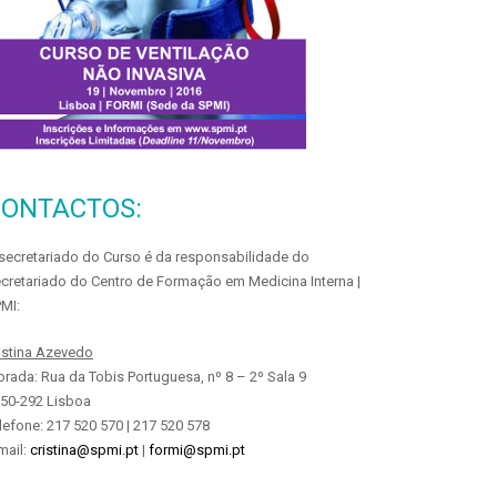
CONTACTOS:
secretariado do Curso é da responsabilidade do
cretariado do Centro de Formação em Medicina Interna |
MI:
istina Azevedo
rada: Rua da Tobis Portuguesa, nº 8 – 2º Sala 9
50-292 Lisboa
lefone: 217 520 570 | 217 520 578
mail:
cristina@spmi.pt
|
formi@spmi.pt