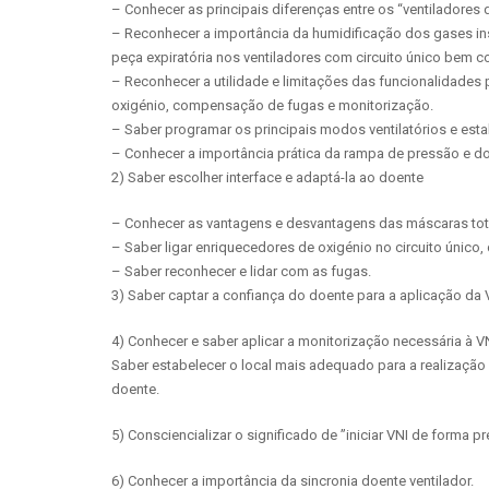
– Conhecer as principais diferenças entre os “ventiladores 
– Reconhecer a importância da humidificação dos gases in
peça expiratória nos ventiladores com circuito único bem 
– Reconhecer a utilidade e limitações das funcionalidades
oxigénio, compensação de fugas e monitorização.
– Saber programar os principais modos ventilatórios e esta
– Conhecer a importância prática da rampa de pressão e do tr
2) Saber escolher interface e adaptá-la ao doente
– Conhecer as vantagens e desvantagens das máscaras totai
– Saber ligar enriquecedores de oxigénio no circuito único, d
– Saber reconhecer e lidar com as fugas.
3) Saber captar a confiança do doente para a aplicação da 
4) Conhecer e saber aplicar a monitorização necessária à VN
Saber estabelecer o local mais adequado para a realização
doente.
5) Consciencializar o significado de ”iniciar VNI de forma 
6) Conhecer a importância da sincronia doente ventilador.