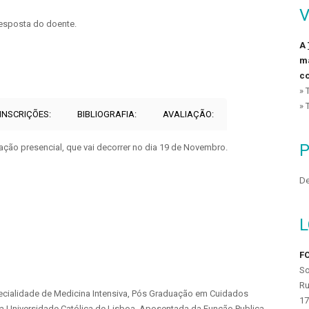
V
resposta do doente.
A
ma
co
» 
» 
 INSCRIÇÕES:
BIBLIOGRAFIA:
AVALIAÇÃO:
ação presencial, que vai decorrer no dia 19 de Novembro.
De
FO
So
Ru
ecialidade de Medicina Intensiva, Pós Graduação em Cuidados
17
 na Universidade Católica de Lisboa. Aposentada da Função Publica