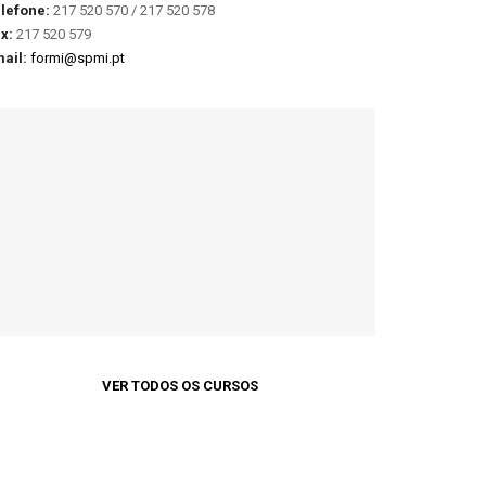
lefone:
217 520 570 / 217 520 578
x:
217 520 579
ail:
formi@spmi.pt
VER TODOS OS CURSOS