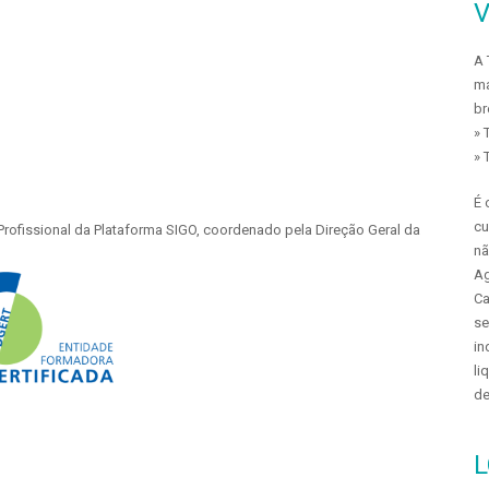
V
A 
ma
br
» 
» 
É 
cu
Profissional da Plataforma SIGO, coordenado pela Direção Geral da
nã
Ag
Ca
se
in
li
de