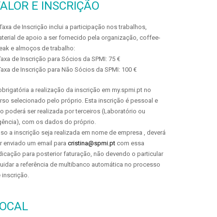
ALOR E INSCRIÇÃO
Taxa de Inscrição inclui a participação nos trabalhos,
terial de apoio a ser fornecido pela organização, coffee-
eak e almoços de trabalho:
Taxa de Inscrição para Sócios da SPMI: 75 €
Taxa de Inscrição para Não Sócios da SPMI: 100 €
obrigatória a realização da inscrição em my.spmi.pt no
rso selecionado pelo próprio. Esta inscrição é pessoal e
o poderá ser realizada por terceiros (Laboratório ou
ência), com os dados do próprio.
so a inscrição seja realizada em nome de empresa , deverá
r enviado um email para
cristina@spmi.pt
com essa
dicação para posterior faturação, não devendo o particular
quidar a referência de multibanco automática no processo
 inscrição.
LOCAL