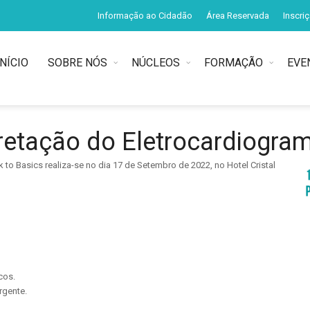
Informação ao Cidadão
Área Reservada
Inscri
INÍCIO
SOBRE NÓS
NÚCLEOS
FORMAÇÃO
EVE
pretação do Eletrocardiogra
 to Basics realiza-se no dia 17 de Setembro de 2022, no Hotel Cristal
cos.
rgente.