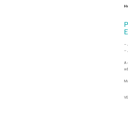
Ho
P
E
– 
– 
A 
ad
Ma
V