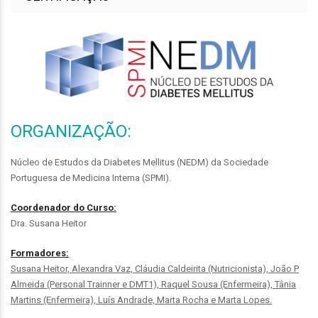
ORGANIZAÇÃO:
Núcleo de Estudos da Diabetes Mellitus (NEDM) da Sociedade
Portuguesa de Medicina Interna (SPMI).
Coordenador do Curso:
Dra. Susana Heitor
Formadores:
Susana Heitor, Alexandra Vaz, Cláudia Caldeirita (Nutricionista), João P
Almeida (Personal Trainner e DMT1), Raquel Sousa
(Enfermeira), Tânia
Martins (Enfermeira), Luís Andrade, Marta Rocha e Marta Lopes.