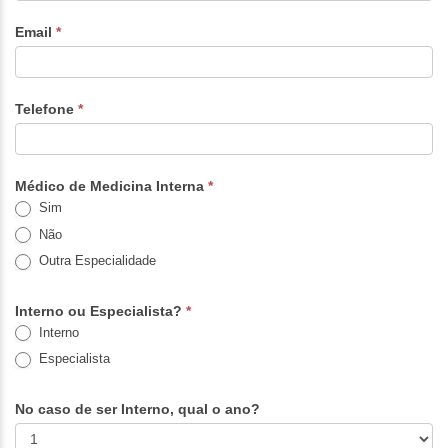
Curso
Email
*
de
Abordagem
do
Doente
Telefone
*
com
DPOC
Médico de Medicina Interna
*
Sim
Não
Outra Especialidade
Outra Especialidade
Interno ou Especialista?
*
Interno
Especialista
No caso de ser Interno, qual o ano?