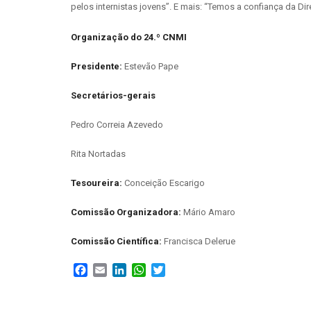
pelos internistas jovens”. E mais: “Temos a confiança da 
Organização do 24.º CNMI
Presidente:
Estevão Pape
Secretários-gerais
Pedro Correia Azevedo
Rita Nortadas
Tesoureira:
Conceição Escarigo
Comissão Organizadora:
Mário Amaro
Comissão Científica:
Francisca Delerue
Facebook
Email
LinkedIn
WhatsApp
Twitter