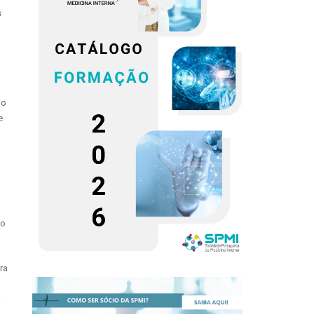
s
mo
e
ão
ra
a