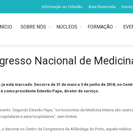
Informação ao Cidadão
Área Reservada
Inscri
INÍCIO
SOBRE NÓS
NÚCLEOS
FORMAÇÃO
EVE
gresso Nacional de Medicin
já está marcado. Decorre de 31 de maio a 3 de junho de 2018, no Cent
rá como presidente Estevão Pape, diretor de serviço.
evento. Segundo Estevão Pape, “os horizontes da Medicina Interna são vastos
pitalares e extra hospitalares”, sem limites.
, a decorrer no Centro de Congressos da Alfândega do Porto, aquele médico