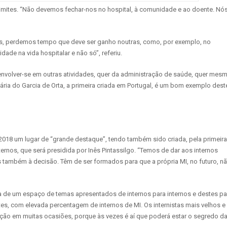
limites. “Não devemos fechar-nos no hospital, à comunidade e ao doente. Nó
es, perdemos tempo que deve ser ganho noutras, como, por exemplo, no
ade na vida hospitalar e não só”, referiu.
a envolver-se em outras atividades, quer da administração de saúde, quer mes
iária do Garcia de Orta, a primeira criada em Portugal, é um bom exemplo dest
2018 um lugar de “grande destaque”, tendo também sido criada, pela primeira
rnos, que será presidida por Inês Pintassilgo. “Temos de dar aos internos
os também à decisão. Têm de ser formados para que a própria MI, no futuro, n
a de um espaço de temas apresentados de internos para internos e destes pa
tes, com elevada percentagem de internos de MI. Os internistas mais velhos e
nção em muitas ocasiões, porque às vezes é aí que poderá estar o segredo d