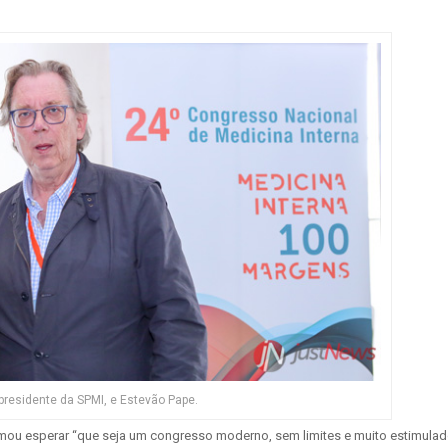
presidente da SPMI, e Estevão Pape.
rmou esperar “que seja um congresso moderno, sem limites e muito estimula