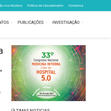
ção nos Núcleos
Política de Cancelamento
Contactos
NTOS
PUBLICAÇÕES
INVESTIGAÇÃO
a
ro
,
ÚLTIMAS NOTICIAS