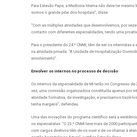
Para Estevão Pape, a Medicina Interna não deve ter mesmo 
somos o grande pilar dos hospitais”, disse.
“Com as múltiplas atividades que desenvolvemos, por vez
contacto com diferentes especialidades, tendo uma proativid
Para o presidente do 24.º CNMI, têm de ser os internistas 
na atividade privada: “A Unidade de Hospitalização Domicil
envolvimento”.
Envolver os internos no processo de decisão
Os internos da especialidade de MI terão no Congresso de 
vez, uma comissão organizadora constituída apenas por inte
atividade formativa, de investigação, e precisamos trazê-l
tenha margens”, defendeu.
Uma das inovações do programa científico será a existênci
os especialistas. “O 23.º CNMI teve mais de 2000 participan
com cargos diretivos têm de os ouvir e de os chamar à ate