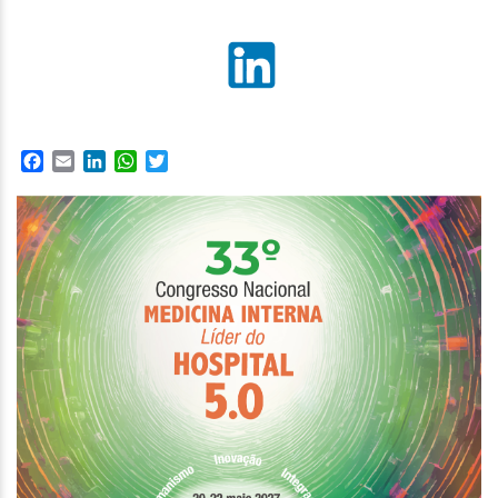
Facebook
Email
LinkedIn
WhatsApp
Twitter