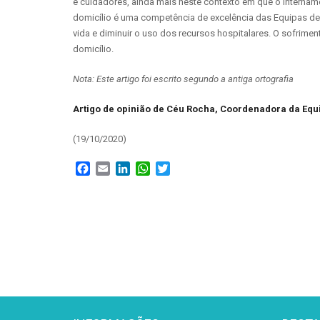
e cuidadores, ainda mais neste contexto em que o interna
domicílio é uma competência de excelência das Equipas de C
vida e diminuir o uso dos recursos hospitalares. O sofrime
domicílio.
Nota: Este artigo foi escrito segundo a antiga ortografia
Artigo de opinião de Céu Rocha, Coordenadora da Equ
(19/10/2020)
Facebook
Email
LinkedIn
WhatsApp
Twitter