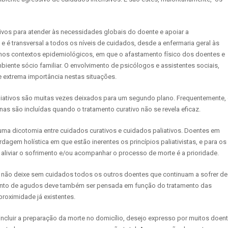
tivos para atender às necessidades globais do doente e apoiar a
 e é transversal a todos os níveis de cuidados, desde a enfermaria geral às
 nos contextos epidemiológicos, em que o afastamento físico dos doentes e
biente sócio familiar. O envolvimento de psicólogos e assistentes sociais,
de extrema importância nestas situações.
liativos são muitas vezes deixados para um segundo plano. Frequentemente, 
enas são incluídas quando o tratamento curativo não se revela eficaz.
 uma dicotomia entre cuidados curativos e cuidados paliativos. Doentes em
agem holística em que estão inerentes os princípios paliativistas, e para os
, aliviar o sofrimento e/ou acompanhar o processo de morte é a prioridade.
 não deixe sem cuidados todos os outros doentes que continuam a sofrer de
mento de agudos deve também ser pensada em função do tratamento das
roximidade já existentes.
ncluir a preparação da morte no domicílio, desejo expresso por muitos doen