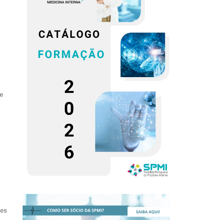
e
tes