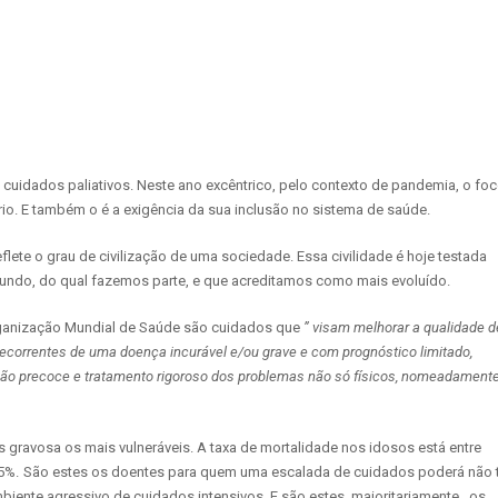
uidados paliativos. Neste ano excêntrico, pelo contexto de pandemia, o fo
io. E também o é a exigência da sua inclusão no sistema de saúde.
flete o grau de civilização de uma sociedade. Essa civilidade é hoje testada
mundo, do qual fazemos parte, e que acreditamos como mais evoluído.
rganização Mundial de Saúde são cuidados que
”
visam melhorar a qualidade d
ecorrentes de uma doença incurável e/ou grave e com prognóstico limitado,
cação precoce e tratamento rigoroso dos problemas não só físicos, nomeadament
 gravosa os mais vulneráveis. A taxa de mortalidade nos idosos está entre
5%.
São estes os doentes para quem uma escalada de cuidados poderá não 
biente agressivo de cuidados intensivos. E são estes, maioritariamente, os