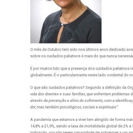
O mês de Outubro tem sido nos últimos anos dedicado aos c
sobre os cuidados paliativos é mais do que nunca necessár
É por muitos tido que a presença dos cuidados paliativos re
globalmente. É-o particularmente neste lado ocidental do 
O que são cuidados paliativos? Segundo a definição da O
vida dos doentes e suas famílias, que enfrentam problemas d
através da prevenção e alívio do sofrimento, com a identifi
dor, mas também psicológicos, sociais e espirituais”.
A pandemia que estamos a viver tem atingido de forma mais
14,8% a 21,9%, sendo a taxa de mortalidade global de 2% a 
indicação, por não terem capacidade de sobreviver a um am