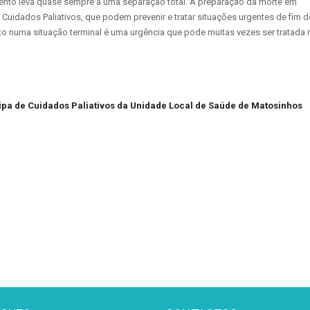
mento leva quase sempre a uma separação total. A preparação da morte em
uidados Paliativos, que podem prevenir e tratar situações urgentes de fim d
nto numa situação terminal é uma urgência que pode muitas vezes ser tratada 
ipa de Cuidados Paliativos da Unidade Local de Saúde de Matosinhos