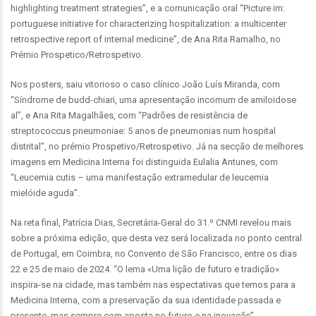
highlighting treatment strategies”, e a comunicação oral “Picture im:
portuguese initiative for characterizing hospitalization: a multicenter
retrospective report of internal medicine”, de Ana Rita Ramalho, no
Prémio Prospetico/Retrospetivo.
Nos posters, saiu vitorioso o caso clínico João Luís Miranda, com
“Síndrome de budd-chiari, uma apresentação incomum de amiloidose
al”, e Ana Rita Magalhães, com “Padrões de resistência de
streptococcus pneumoniae: 5 anos de pneumonias num hospital
distrital”, no prémio Prospetivo/Retrospetivo. Já na secção de melhores
imagens em Medicina Interna foi distinguida Eulalia Antunes, com
“Leucemia cutis – uma manifestação extramedular de leucemia
mielóide aguda”.
Na reta final, Patrícia Dias, Secretária-Geral do 31.º CNMI revelou mais
sobre a próxima edição, que desta vez será localizada no ponto central
de Portugal, em Coimbra, no Convento de São Francisco, entre os dias
22 e 25 de maio de 2024. “O lema «Uma lição de futuro e tradição»
inspira-se na cidade, mas também nas espectativas que temos para a
Medicina Interna, com a preservação da sua identidade passada e
presente, mas sempre com aposta no futuro e na inovação”.