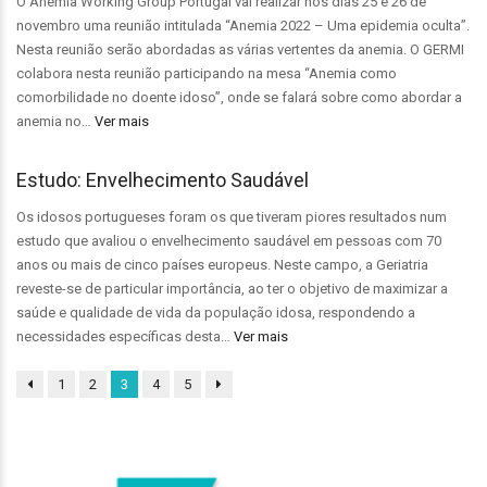
O Anemia Working Group Portugal vai realizar nos dias 25 e 26 de
novembro uma reunião intitulada “Anemia 2022 – Uma epidemia oculta”.
Nesta reunião serão abordadas as várias vertentes da anemia. O GERMI
colabora nesta reunião participando na mesa “Anemia como
comorbilidade no doente idoso”, onde se falará sobre como abordar a
anemia no…
Ver mais
Estudo: Envelhecimento Saudável
Os idosos portugueses foram os que tiveram piores resultados num
estudo que avaliou o envelhecimento saudável em pessoas com 70
anos ou mais de cinco países europeus. Neste campo, a Geriatria
reveste-se de particular importância, ao ter o objetivo de maximizar a
saúde e qualidade de vida da população idosa, respondendo a
necessidades específicas desta…
Ver mais
1
2
3
4
5