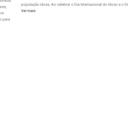
stinada
população idosa. Ao celebrar o Dia Internacional do Idoso e o D
ares,
Ver mais
tra
o para