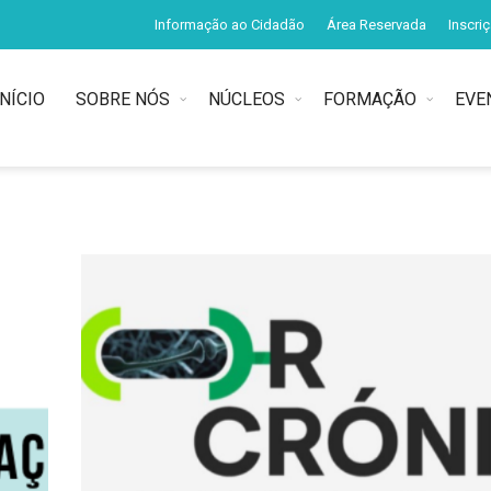
Informação ao Cidadão
Área Reservada
Inscri
INÍCIO
SOBRE NÓS
NÚCLEOS
FORMAÇÃO
EVE