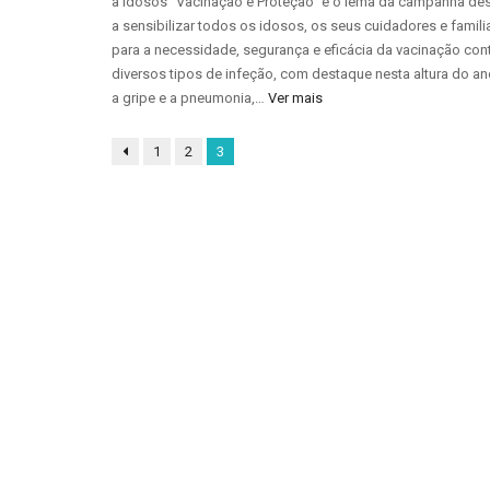
a idosos “Vacinação é Proteção” é o lema da campanha de
a sensibilizar todos os idosos, os seus cuidadores e famili
para a necessidade, segurança e eficácia da vacinação con
diversos tipos de infeção, com destaque nesta altura do an
a gripe e a pneumonia,…
Ver mais
1
2
3