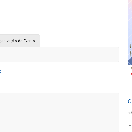
ganização do Evento
S
O
Sã