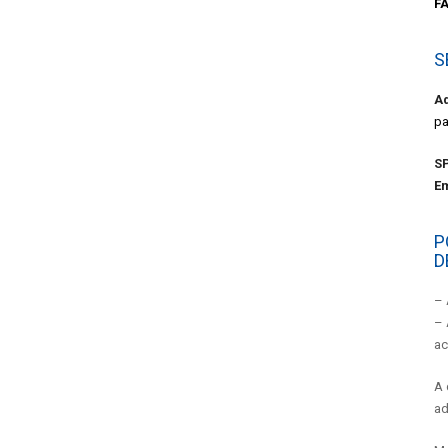
F
S
A
pa
S
Em
P
D
– 
– 
ac
A 
ad