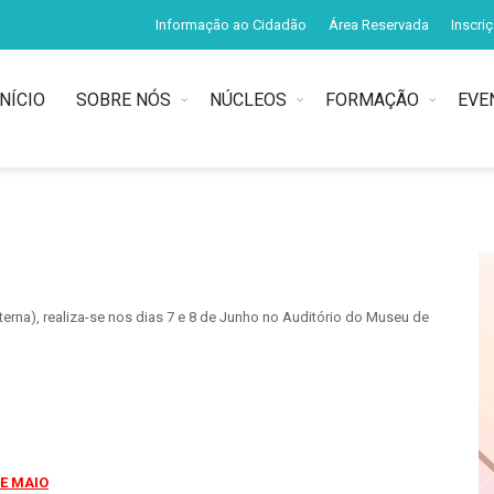
Informação ao Cidadão
Área Reservada
Inscri
INÍCIO
SOBRE NÓS
NÚCLEOS
FORMAÇÃO
EVE
terna), realiza-se nos dias 7 e 8 de Junho no Auditório do Museu de
DE MAIO