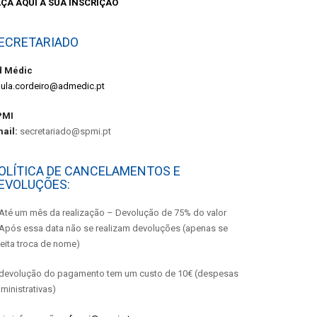
AÇA AQUI A SUA INSCRIÇÃO
ECRETARIADO
d Médic
ula.cordeiro@admedic.pt
PMI
ail:
secretariado@spmi.pt
OLÍTICA DE CANCELAMENTOS E
EVOLUÇÕES:
Até um mês da realização – Devolução de 75% do valor
Após essa data não se realizam devoluções (apenas se
eita troca de nome)
devolução do pagamento tem um custo de 10€ (despesas
ministrativas)