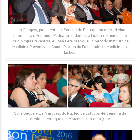
Luís Campos, presidente da Sociedade Portuguesa de Medicina
Interna, com Fernando Pádua, presidente do Instituto Nacional de
Cardiologia Preventiva, e José Pereira Miguel, diretor do Instituto de
Medicina Preventiva e Saúde Pública da Faculdade de Medicina de
Lisboa.
Sofia Duque e Lia Marques, do Núcleo de Estudos de Geriatria da
Sociedade Portuguesa de Medicina Interna (SPMI).