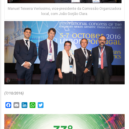
Manuel Teixeira Veríssimo, vice-presidente da Comissão Organizadora
local, com João Gorjão Clara.
(7/10/2016)
Facebook
Email
LinkedIn
WhatsApp
Twitter