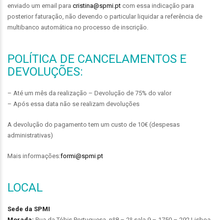
enviado um email para
cristina@spmi.pt
com essa indicação para
posterior faturação, não devendo o particular liquidar a referência de
multibanco automática no processo de inscrição.
POLÍTICA DE CANCELAMENTOS E
DEVOLUÇÕES:
– Até um mês da realização – Devolução de 75% do valor
– Após essa data não se realizam devoluções
A devolução do pagamento tem um custo de 10€ (despesas
administrativas)
Mais informações:
formi@spmi.pt
LOCAL
Sede da SPMI
Morada:
Rua da Tóbis Portuguesa, nº8 – 2º sala 9 – 1750 – 292 Lisboa