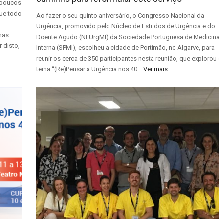
 poucos
ue todo
Ao fazer o seu quinto aniversário, o Congresso Nacional da
Urgência, promovido pelo Núcleo de Estudos de Urgência e do
imas
Doente Agudo (NEUrgMI) da Sociedade Portuguesa de Medicin
 disto,
Interna (SPMI), escolheu a cidade de Portimão, no Algarve, para
reunir os cerca de 350 participantes nesta reunião, que explorou
tema “(Re)Pensar a Urgência nos 40…
Ver mais