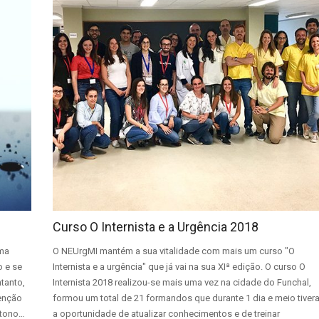
Curso O Internista e a Urgência 2018
rma
O NEUrgMI mantém a sua vitalidade com mais um curso "O
o e se
Internista e a urgência" que já vai na sua XIª edição. O curso O
tanto,
Internista 2018 realizou-se mais uma vez na cidade do Funchal,
enção
formou um total de 21 formandos que durante 1 dia e meio tiver
utono…
a oportunidade de atualizar conhecimentos e de treinar