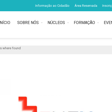
Informação ao Cidadão
Área Reservada
Inscri
INÍCIO
SOBRE NÓS
NÚCLEOS
FORMAÇÃO
EVE
ere found