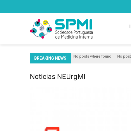
No posts where found
No posts wh
BREAKING NEWS
Noticias NEUrgMI