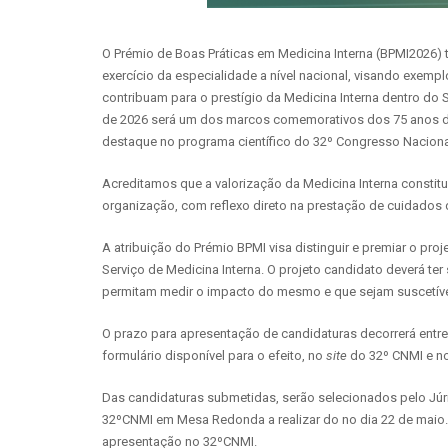
O Prémio de Boas Práticas em Medicina Interna (BPMI2026) 
exercício da especialidade a nível nacional, visando exem
contribuam para o prestígio da Medicina Interna dentro do 
de 2026 será um dos marcos comemorativos dos 75 anos da
destaque no programa científico do 32º Congresso Naciona
Acreditamos que a valorização da Medicina Interna constit
organização, com reflexo direto na prestação de cuidados
A atribuição do Prémio BPMI visa distinguir e premiar o pr
Serviço de Medicina Interna. O projeto candidato deverá t
permitam medir o impacto do mesmo e que sejam suscetív
O prazo para apresentação de candidaturas decorrerá entre 
formulário disponível para o efeito, no
site
do 32º CNMI e n
Das candidaturas submetidas, serão selecionados pelo Jú
32ºCNMI em Mesa Redonda a realizar do no dia 22 de maio. 
apresentação no 32ºCNMI.