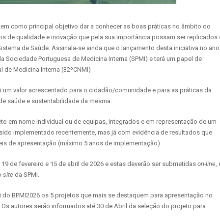
tem como principal objetivo dar a conhecer as boas práticas no âmbito do
plos de qualidade e inovação que pela sua importância possam ser replicados
Sistema de Saúde. Assinala-se ainda que o lançamento desta iniciativa no ano
 Sociedade Portuguesa de Medicina Interna (SPMI) e terá um papel de
l de Medicina Interna (32ºCNMI)
ui um valor acrescentado para o cidadão/comunidade e para as práticas da
 de saúde e sustentabilidade da mesma.
ojeto em nome individual ou de equipas, integrados e em representação de um
er sido implementado recentemente, mas já com evidência de resultados que
eis de apresentação (máximo 5 anos de implementação).
19 de fevereiro e 15 de abril de 2026 e estas deverão ser submetidas
on-line
,
o
site
da SPMI.
ri do BPMI2026 os 5 projetos que mais se destaquem para apresentação no
Os autores serão informados até 30 de Abril da seleção do projeto para