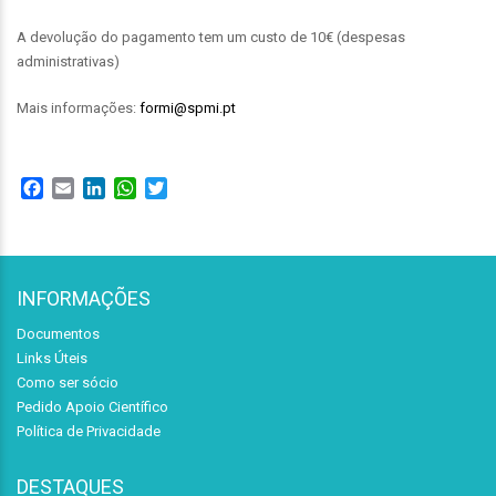
A devolução do pagamento tem um custo de 10€ (despesas
administrativas)
Mais informações:
formi@spmi.pt
Facebook
Email
LinkedIn
WhatsApp
Twitter
INFORMAÇÕES
Documentos
Links Úteis
Como ser sócio
Pedido Apoio Científico
Política de Privacidade
DESTAQUES