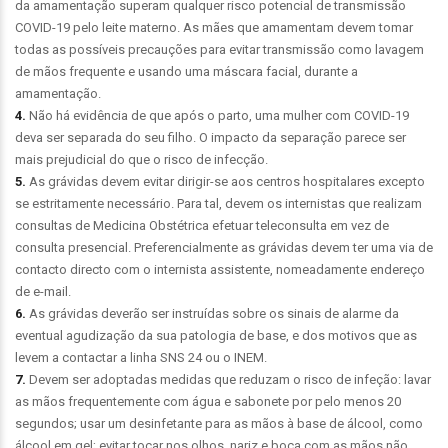
da amamentação superam qualquer risco potencial de transmissão
COVID-19 pelo leite materno. As mães que amamentam devem tomar
todas as possíveis precauções para evitar transmissão como lavagem
de mãos frequente e usando uma máscara facial, durante a
amamentação.
4.
Não há evidência de que após o parto, uma mulher com COVID-19
deva ser separada do seu filho. O impacto da separação parece ser
mais prejudicial do que o risco de infecção.
5.
As grávidas devem evitar dirigir-se aos centros hospitalares excepto
se estritamente necessário. Para tal, devem os internistas que realizam
consultas de Medicina Obstétrica efetuar teleconsulta em vez de
consulta presencial. Preferencialmente as grávidas devem ter uma via de
contacto directo com o internista assistente, nomeadamente endereço
de e-mail.
6.
As grávidas deverão ser instruídas sobre os sinais de alarme da
eventual agudização da sua patologia de base, e dos motivos que as
levem a contactar a linha SNS 24 ou o INEM.
7.
Devem ser adoptadas medidas que reduzam o risco de infeção: lavar
as mãos frequentemente com água e sabonete por pelo menos 20
segundos; usar um desinfetante para as mãos à base de álcool, como
álcool em gel; evitar tocar nos olhos, nariz e boca com as mãos não