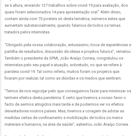
se à altura, enviando 127 trabalhos sobre covid-19 para avaliação, dos
quais foram selecionados 14 para apresentação oral.” Além disso,
contam ainda com 73 posters só desta temática, números estes que
aumentam substancialmente, quando falamos de todos os temas
tratados pelos internistas.
“Obrigado pela vossa colaboração, entusiasmo, troca de experiências e
partilha de resultados, discussão de ideias e projetos futuros”, rematou.
Também o presidente da SPMI, João Araújo Correia, congratulou os
internistas pelo seu papel e atuação, sobretudo, no que se refere à
pandeia covid-19. Tal como referiu, muitos foram os projetos que
ficaram por realizar, tal como as dúvidas e os medos que sentiram.
“Temos de nos regozijar pelo que conseguimos fazer para minimizar os
terríveis efeitos desta pandemia. É certo que tivemos a nosso favor o
facto de sermos atingidos mais tarde e de podermos ver os efeitos
devastadores noutros países. Mas, tivemos a coragem de adotar as
medidas certas de confinamento e mobilização de todos os meios
materiais e humanos, na área da saúde”, salientou João Araújo Correia.