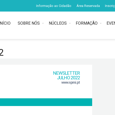
Informação ao Cidadão
Área Reservada
Inscri
INÍCIO
SOBRE NÓS
NÚCLEOS
FORMAÇÃO
EVE
2