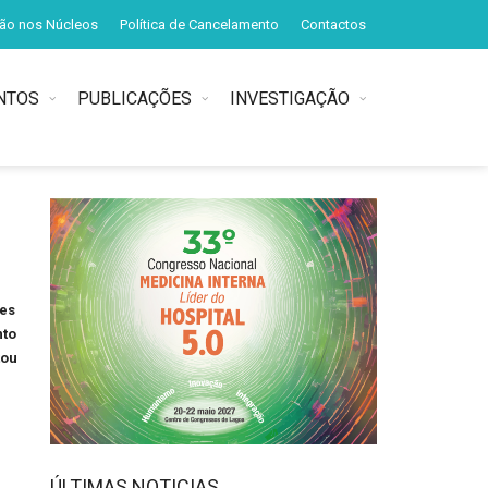
ção nos Núcleos
Política de Cancelamento
Contactos
NTOS
PUBLICAÇÕES
INVESTIGAÇÃO
res
nto
tou
ÚLTIMAS NOTICIAS