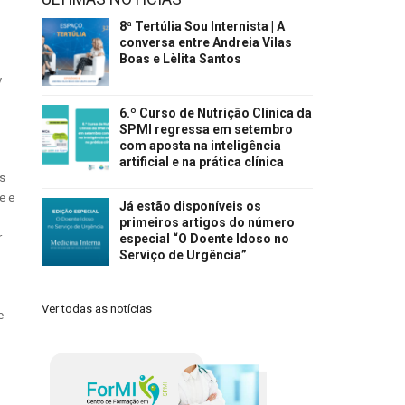
8ª Tertúlia Sou Internista | A
conversa entre Andreia Vilas
Boas e Lèlita Santos
y
6.º Curso de Nutrição Clínica da
SPMI regressa em setembro
com aposta na inteligência
artificial e na prática clínica
s
e e
Já estão disponíveis os
primeiros artigos do número
r
especial “O Doente Idoso no
Serviço de Urgência”
Ver todas as notícias
e