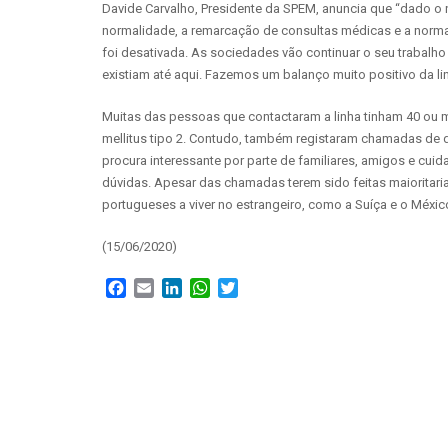
Davide Carvalho, Presidente da SPEM, anuncia que “dado o
normalidade, a remarcação de consultas médicas e a normali
foi desativada. As sociedades vão continuar o seu trabalh
existiam até aqui. Fazemos um balanço muito positivo da li
Muitas das pessoas que contactaram a linha tinham 40 ou 
mellitus tipo 2. Contudo, também registaram chamadas de d
procura interessante por parte de familiares, amigos e cu
dúvidas. Apesar das chamadas terem sido feitas maioritariam
portugueses a viver no estrangeiro, como a Suíça e o Méxic
(15/06/2020)
Facebook
Email
LinkedIn
WhatsApp
Twitter