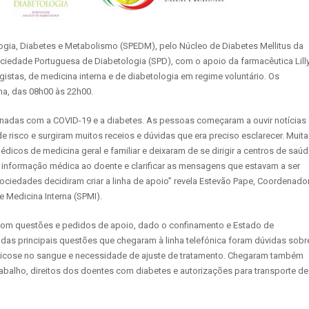
logia, Diabetes e Metabolismo (SPEDM), pelo Núcleo de Diabetes Mellitus da
ciedade Portuguesa de Diabetologia (SPD), com o apoio da farmacêutica Lill
stas, de medicina interna e de diabetologia em regime voluntário. Os
na, das 08h00 às 22h00.
onadas com a COVID-19 e a diabetes. As pessoas começaram a ouvir notícias
isco e surgiram muitos receios e dúvidas que era preciso esclarecer. Muita
cos de medicina geral e familiar e deixaram de se dirigir a centros de saúd
 a informação médica ao doente e clarificar as mensagens que estavam a ser
sociedades decidiram criar a linha de apoio” revela Estevão Pape, Coordenado
 Medicina Interna (SPMI).
com questões e pedidos de apoio, dado o confinamento e Estado de
as principais questões que chegaram à linha telefónica foram dúvidas sobr
 glicose no sangue e necessidade de ajuste de tratamento. Chegaram também
abalho, direitos dos doentes com diabetes e autorizações para transporte de