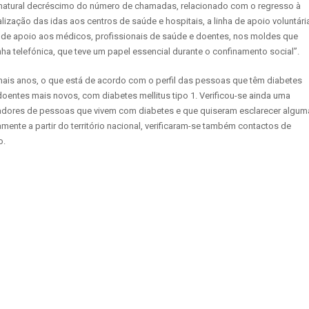
 natural decréscimo do número de chamadas, relacionado com o regresso à
zação das idas aos centros de saúde e hospitais, a linha de apoio voluntári
o de apoio aos médicos, profissionais de saúde e doentes, nos moldes que
nha telefónica, que teve um papel essencial durante o confinamento social”.
mais anos, o que está de acordo com o perfil das pessoas que têm diabetes
oentes mais novos, com diabetes mellitus tipo 1. Verificou-se ainda uma
idadores de pessoas que vivem com diabetes e que quiseram esclarecer algum
ente a partir do território nacional, verificaram-se também contactos de
o.