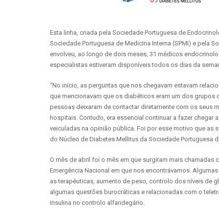
Esta linha, criada pela Sociedade Portuguesa de Endocrino
Sociedade Portuguesa de Medicina Interna (SPMI) e pela So
envolveu, ao longo de dois meses, 31 médicos endocrinologi
especialistas estiveram disponíveis todos os dias da sema
“No início, as perguntas que nos chegavam estavam relaci
que mencionavam que os diabéticos eram um dos grupos de r
pessoas deixaram de contactar diretamente com os seus médi
hospitais. Contudo, era essencial continuar a fazer chegar
veiculadas na opinião pública. Foi por esse motivo que as 
do Núcleo de Diabetes Mellitus da Sociedade Portuguesa de
O mês de abril foi o mês em que surgiram mais chamadas 
Emergência Nacional em que nos encontrávamos. Algumas d
as terapêuticas, aumento de peso, controlo dos níveis de
algumas questões burocráticas e relacionadas com o teletr
insulina no controlo alfandegário.