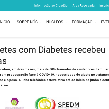
Informação ao Cidadão
Área Reservada
Inscri
INÍCIO
SOBRE NÓS
NÚCLEOS
FORMAÇÃO
EVE
betes com Diabetes recebeu
as
cebeu, em dois meses, mais de 500 chamadas de cuidadores, familia
tiram preocupação face à COVID-19, necessidade de ajuste no tratame
 e o peso. A linha telefónica esteve ativa até ao início de junho e con
ários.