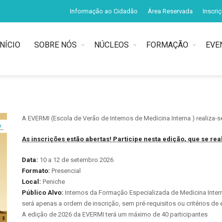
Informação ao Cidadão
Área Reservada
Inscri
INÍCIO
SOBRE NÓS
NÚCLEOS
FORMAÇÃO
EVE
A EVERMI (Escola de Verão de Internos de Medicina Interna ) realiza-
As inscrições estão abertas! Participe nesta edição, que se re
Data:
10 a 12 de setembro 2026
Formato:
Presencial
Local:
Peniche
Público Alvo:
Internos da Formação Especializada de Medicina Intern
será apenas a ordem de inscrição, sem pré-requisitos ou critérios de 
A edição de 2026 da EVERMI terá um máximo de 40 participantes