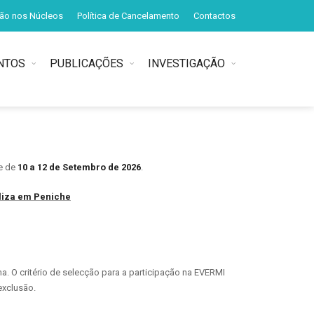
ção nos Núcleos
Política de Cancelamento
Contactos
NTOS
PUBLICAÇÕES
INVESTIGAÇÃO
se de
10 a 12 de Setembro de 2026
.
aliza em Peniche
a. O critério de selecção para a participação na EVERMI
exclusão.