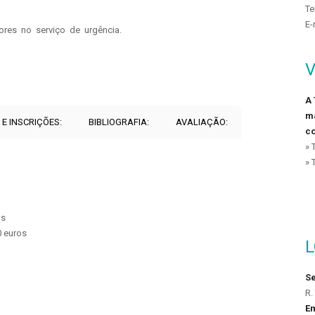
Te
E-
res no serviço de urgência.
V
A 
ma
 E INSCRIÇÕES:
BIBLIOGRAFIA:
AVALIAÇÃO:
co
» 
» 
os
 euros
S
R.
Em