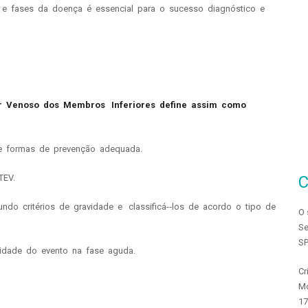
 e fases da doença é essencial para o sucesso diagnóstico e
 Venoso dos Membros Inferiores define assim como
 e formas de prevenção adequada.
TEV.
ndo critérios de gravidade e classificá-­‐los de acordo o tipo de
O 
Se
SP
idade do evento na fase aguda.
Cr
Mo
17