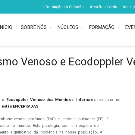
Informação ao Cidadão
Área Reservada
Inscri
INÍCIO
SOBRE NÓS
NÚCLEOS
FORMAÇÃO
EVE
smo Venoso e Ecodoppler 
 e Ecodoppler Venoso dos Membros Inferiores
realiza-se no
s estão ENCERRADAS
mbose venosa profunda (TVP) e embolia pulmonar (EP), é
equente no mundo. Esta patologia, com um espetro de
nto significativo da incidência na nossa população. A