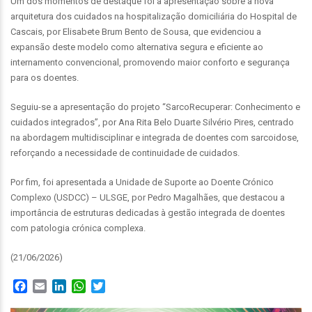
Um dos momentos de destaque foi a apresentação sobre a nova
arquitetura dos cuidados na hospitalização domiciliária do Hospital de
Cascais, por Elisabete Brum Bento de Sousa, que evidenciou a
expansão deste modelo como alternativa segura e eficiente ao
internamento convencional, promovendo maior conforto e segurança
para os doentes.
Seguiu-se a apresentação do projeto “SarcoRecuperar: Conhecimento e
cuidados integrados”, por Ana Rita Belo Duarte Silvério Pires, centrado
na abordagem multidisciplinar e integrada de doentes com sarcoidose,
reforçando a necessidade de continuidade de cuidados.
Por fim, foi apresentada a Unidade de Suporte ao Doente Crónico
Complexo (USDCC) – ULSGE, por Pedro Magalhães, que destacou a
importância de estruturas dedicadas à gestão integrada de doentes
com patologia crónica complexa.
(21/06/2026)
Facebook
Email
LinkedIn
WhatsApp
Twitter