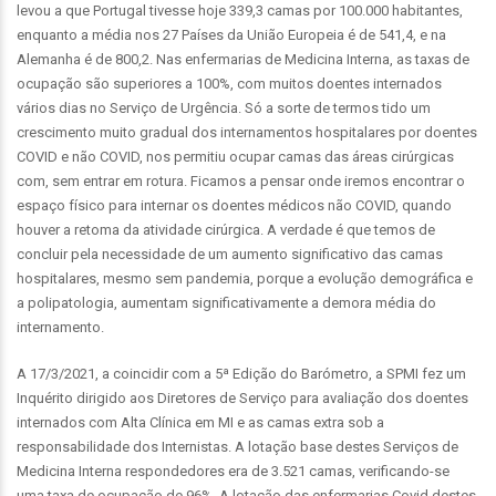
levou a que Portugal tivesse hoje 339,3 camas por 100.000 habitantes,
enquanto a média nos 27 Países da União Europeia é de 541,4, e na
Alemanha é de 800,2. Nas enfermarias de Medicina Interna, as taxas de
ocupação são superiores a 100%, com muitos doentes internados
vários dias no Serviço de Urgência. Só a sorte de termos tido um
crescimento muito gradual dos internamentos hospitalares por doentes
COVID e não COVID, nos permitiu ocupar camas das áreas cirúrgicas
com, sem entrar em rotura. Ficamos a pensar onde iremos encontrar o
espaço físico para internar os doentes médicos não COVID, quando
houver a retoma da atividade cirúrgica. A verdade é que temos de
concluir pela necessidade de um aumento significativo das camas
hospitalares, mesmo sem pandemia, porque a evolução demográfica e
a polipatologia, aumentam significativamente a demora média do
internamento.
A 17/3/2021, a coincidir com a 5ª Edição do Barómetro, a SPMI fez um
Inquérito dirigido aos Diretores de Serviço para avaliação dos doentes
internados com Alta Clínica em MI e as camas extra sob a
responsabilidade dos Internistas. A lotação base destes Serviços de
Medicina Interna respondedores era de 3.521 camas, verificando-se
uma taxa de ocupação de 96%. A lotação das enfermarias Covid destes