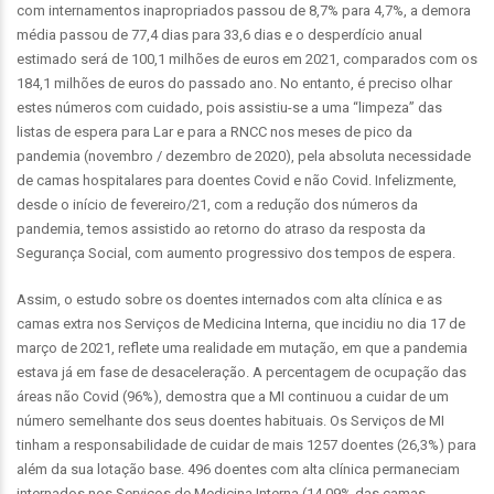
com internamentos inapropriados passou de 8,7% para 4,7%, a demora
média passou de 77,4 dias para 33,6 dias e o desperdício anual
estimado será de 100,1 milhões de euros em 2021, comparados com os
184,1 milhões de euros do passado ano. No entanto, é preciso olhar
estes números com cuidado, pois assistiu-se a uma “limpeza” das
listas de espera para Lar e para a RNCC nos meses de pico da
pandemia (novembro / dezembro de 2020), pela absoluta necessidade
de camas hospitalares para doentes Covid e não Covid. Infelizmente,
desde o início de fevereiro/21, com a redução dos números da
pandemia, temos assistido ao retorno do atraso da resposta da
Segurança Social, com aumento progressivo dos tempos de espera.
Assim, o estudo sobre os doentes internados com alta clínica e as
camas extra nos Serviços de Medicina Interna, que incidiu no dia 17 de
março de 2021, reflete uma realidade em mutação, em que a pandemia
estava já em fase de desaceleração. A percentagem de ocupação das
áreas não Covid (96%), demostra que a MI continuou a cuidar de um
número semelhante dos seus doentes habituais. Os Serviços de MI
tinham a responsabilidade de cuidar de mais 1257 doentes (26,3%) para
além da sua lotação base. 496 doentes com alta clínica permaneciam
internados nos Serviços de Medicina Interna (14,09% das camas