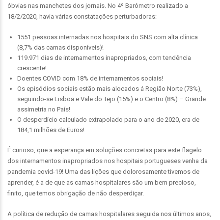
óbvias nas manchetes dos jornais. No 4º Barómetro realizado a
18/2/2020, havia várias constatações perturbadoras:
1551 pessoas internadas nos hospitais do SNS com alta clínica
(8,7% das camas disponíveis)!
119.971 dias de internamentos inapropriados, com tendência
crescente!
Doentes COVID com 18% de internamentos sociais!
Os episódios sociais estão mais alocados á Região Norte (73%),
seguindo-se Lisboa e Vale do Tejo (15%) e o Centro (8%) – Grande
assimetria no País!
O desperdício calculado extrapolado para o ano de 2020, era de
184,1 milhões de Euros!
É curioso, que a esperança em soluções concretas para este flagelo
dos internamentos inapropriados nos hospitais portugueses venha da
pandemia covid-19! Uma das lições que dolorosamente tivemos de
aprender, é a de que as camas hospitalares são um bem precioso,
finito, que temos obrigação de não desperdiçar.
A política de redução de camas hospitalares seguida nos últimos anos,