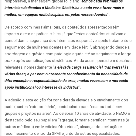
responsável, a mensagem global foi clara: “
somos cada vez mais os
internistas dedicados à Medicina Obstétrica e cada vez a fazer mais e
melhor, em equipas multidisciplinares, pelas nossas doentes
”.
De acordo com Inês Palma Reis, os conteúdos apresentados têm
impacto direto na prática clínica, já que “estes conteúdos atualizam e
consolidam a segurança dos internistas responsáveis pelo tratamento e
seguimento de mulheres doentes em idade fértil”, abrangendo desde a
abordagem da grávida com patologia aguda até ao seguimento a longo
prazo após complicações obstétricas. Ainda assim, persistem desafios
relevantes, nomeadamente “
a elevada carga assistencial, transversal às
várias áreas, a par com o crescente reconhecimento da necessidade de
diferenciação e responsabilidade da área, muitas vezes sem o merecido
apoio institucional ou interesse da indústria
”.
A adesão a esta edição foi considerada elevada e o envolvimento dos
participantes “extraordinário”, contribuindo para “criar ou fortalecer
grupos e projetos na área”. Ao celebrar 10 anos de atividade, o NEMO é
destacado pelo seu papel em “agregar, formar e certificar internistas (e
outros médicos) em Medicina Obstétrica”, alcançando aceitação e
reconhecimento dentro da SPMI e junto de outras especialidades.