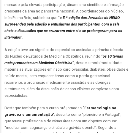
marcado pela elevada participação, dinamismo científico e afirmação
crescente da área no panorama nacional. A coordenadora do Núcleo,
Inês Palma Reis, sublinhou que “
a 5.ª edição das Jornadas do NEMO
surpreendeu pela adesão e entusiasmo dos participantes, com a sala
cheia e discussões que se cruzaram entre si e se prolongaram para os
intervalos
”.
A edição teve um significado especial ao assinalar a primeira década
do Núcleo de Estudos de Medicina Obstétrica, reunindo “
os 10 temas
mais prementes em Medicina Obstétrica
”, desde a morbimortalidade
materna às atualizações em risco cardiovascular, diabetes, obesidade e
saúde mental, sem esquecer áreas como a perda gestacional
recorrente, a procriação medicamente assistida e as doenças
autoimunes, além da discussão de casos clínicos complexos com
especialistas.
Destaque também para o curso pré-jornadas
“Farmacologia na
gravidez e amamentação”
, descrito como “pioneiro em Portugal”,
que reuniu profissionais de várias áreas com um objetivo comum:
“medicar com segurança e eficácia a grávida doente”. Segundo a