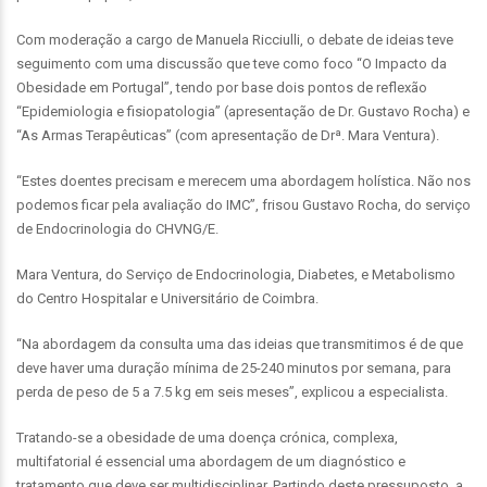
Com moderação a cargo de Manuela Ricciulli, o debate de ideias teve
seguimento com uma discussão que teve como foco “O Impacto da
Obesidade em Portugal”, tendo por base dois pontos de reflexão
“Epidemiologia e fisiopatologia” (apresentação de Dr. Gustavo Rocha) e
“As Armas Terapêuticas” (com apresentação de Drª. Mara Ventura).
“Estes doentes precisam e merecem uma abordagem holística. Não nos
podemos ficar pela avaliação do IMC”, frisou Gustavo Rocha, do serviço
de Endocrinologia do CHVNG/E.
Mara Ventura, do Serviço de Endocrinologia, Diabetes, e Metabolismo
do Centro Hospitalar e Universitário de Coimbra.
“Na abordagem da consulta uma das ideias que transmitimos é de que
deve haver uma duração mínima de 25-240 minutos por semana, para
perda de peso de 5 a 7.5 kg em seis meses”, explicou a especialista.
Tratando-se a obesidade de uma doença crónica, complexa,
multifatorial é essencial uma abordagem de um diagnóstico e
tratamento que deve ser multidisciplinar. Partindo deste pressuposto, a